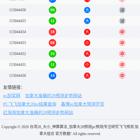
06
115044436
大
错
11
115044435
大
错
18
115044434
大
中
08
115044433
小
中
16
115044432
大
中
11
115044431
小
中
14
115044430
大
中
友情链接：
pc刮奖网
加拿大准确的28预测走势网站
PC飞飞加拿大28pc结果查询
鑫博pc加拿大预测开奖
红淘淘加拿大准确的28预测走势网站
Copyright © 2026 台湾28_大小_神算算法_加拿大28预测|pc预测|专注研究飞飞预测 加
拿大组合 官方数据! All rights reserved.