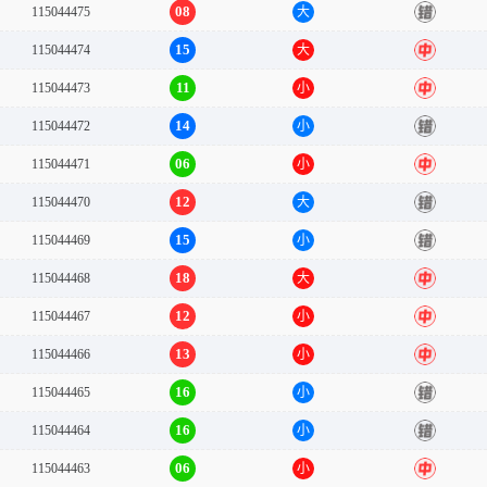
08
115044475
大
错
15
115044474
大
中
11
115044473
小
中
14
115044472
小
错
06
115044471
小
中
12
115044470
大
错
15
115044469
小
错
18
115044468
大
中
12
115044467
小
中
13
115044466
小
中
16
115044465
小
错
16
115044464
小
错
06
115044463
小
中