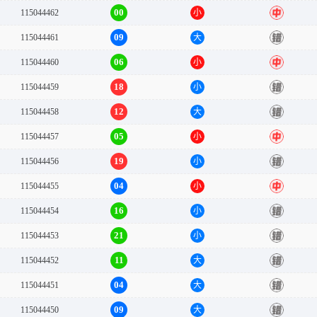
00
115044462
小
中
09
115044461
大
错
06
115044460
小
中
18
115044459
小
错
12
115044458
大
错
05
115044457
小
中
19
115044456
小
错
04
115044455
小
中
16
115044454
小
错
21
115044453
小
错
11
115044452
大
错
04
115044451
大
错
09
115044450
大
错