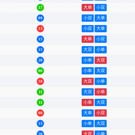
17
大单
小双
09
小双
大单
13
小双
大单
15
大单
小双
15
大双
小单
20
小单
大双
06
小单
大双
18
大双
小单
11
大双
小单
11
小单
大双
08
大单
小双
15
小单
大双
20
大双
小单