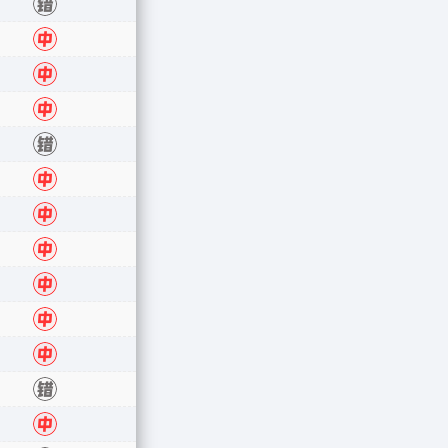
错
中
中
中
错
中
中
中
中
中
中
错
中