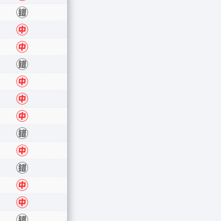
错
中
中
错
中
中
中
错
中
错
中
中
错