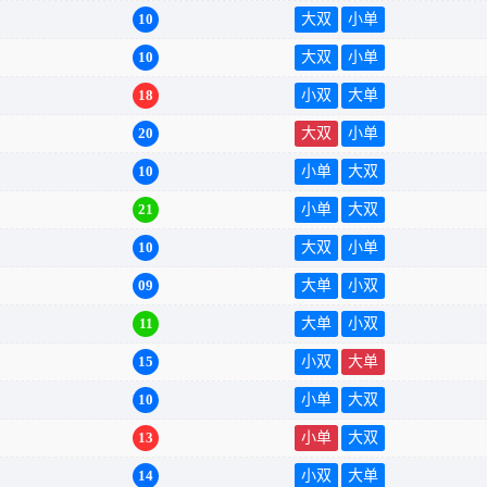
10
大双
小单
10
大双
小单
18
小双
大单
20
大双
小单
10
小单
大双
21
小单
大双
10
大双
小单
09
大单
小双
11
大单
小双
15
小双
大单
10
小单
大双
13
小单
大双
14
小双
大单