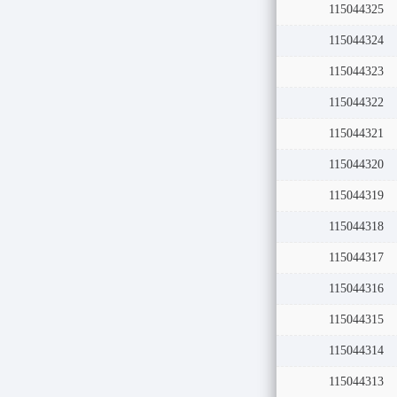
115044325
115044324
115044323
115044322
115044321
115044320
115044319
115044318
115044317
115044316
115044315
115044314
115044313