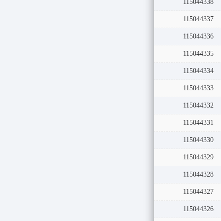
115044338
115044337
115044336
115044335
115044334
115044333
115044332
115044331
115044330
115044329
115044328
115044327
115044326