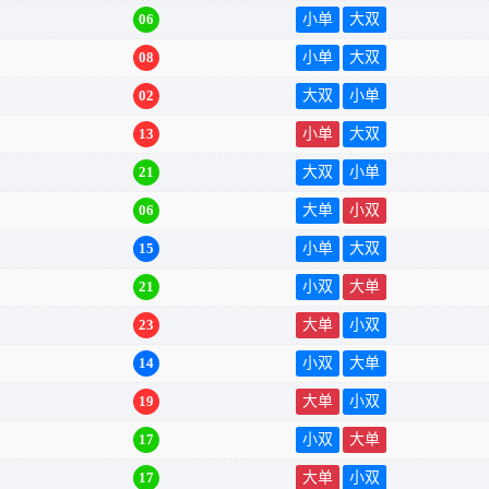
06
小单
大双
08
小单
大双
02
大双
小单
13
小单
大双
21
大双
小单
06
大单
小双
15
小单
大双
21
小双
大单
23
大单
小双
14
小双
大单
19
大单
小双
17
小双
大单
17
大单
小双