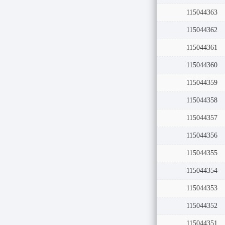
115044363
115044362
115044361
115044360
115044359
115044358
115044357
115044356
115044355
115044354
115044353
115044352
115044351