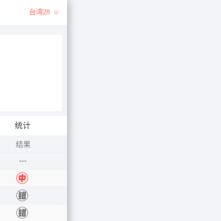
台湾28
统计
结果
---
中
错
错