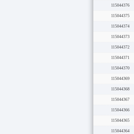
115044376
115044375
115044374
115044373
115044372
115044371
115044370
115044369
115044368
115044367
115044366
115044365
115044364