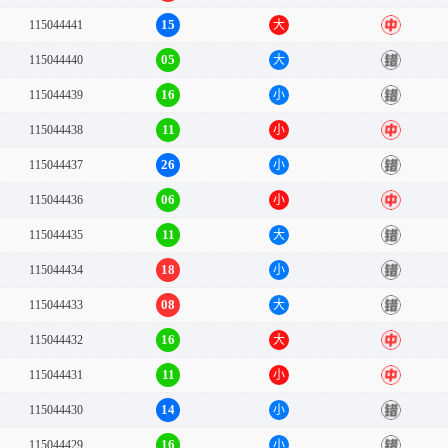
15
115044441
大
中
05
115044440
大
错
16
115044439
小
错
11
115044438
小
中
26
115044437
小
错
06
115044436
小
中
11
115044435
大
错
18
115044434
小
错
08
115044433
大
错
16
115044432
大
中
11
115044431
小
中
14
115044430
小
错
16
115044429
小
错