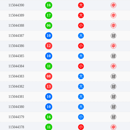
16
115044390
大
中
17
115044389
大
中
06
115044388
小
中
10
115044387
大
错
12
115044386
小
中
10
115044385
大
错
11
115044384
小
中
08
115044383
大
错
13
115044382
大
错
10
115044381
大
错
10
115044380
大
错
16
115044379
小
错
11
115044378
小
中