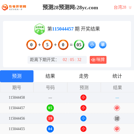
预测28预测网:28yc.com
台湾28
第
115044457
期 开奖结果
+
+
=
0
5
0
05
小
单
距离下期开奖：
02
:
05
:
32
咪牌
预测
结果
走势
统计
期号
号码
预测
结果
115044458
---
小
---
单
05
115044457
小
中
19
115044456
小
错
04
115044455
小
中