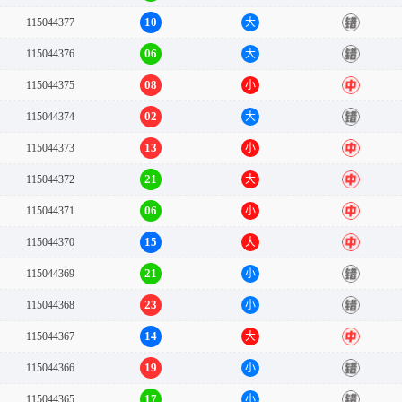
10
115044377
大
错
06
115044376
大
错
08
115044375
小
中
02
115044374
大
错
13
115044373
小
中
21
115044372
大
中
06
115044371
小
中
15
115044370
大
中
21
115044369
小
错
23
115044368
小
错
14
115044367
大
中
19
115044366
小
错
17
115044365
小
错