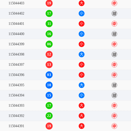
19
115044403
大
中
17
115044402
小
错
11
115044401
小
中
16
115044400
小
错
06
115044399
小
中
12
115044398
大
错
13
115044397
小
中
03
115044396
小
中
10
115044395
大
错
15
115044394
小
错
17
115044393
大
中
22
115044392
大
中
19
115044391
大
中