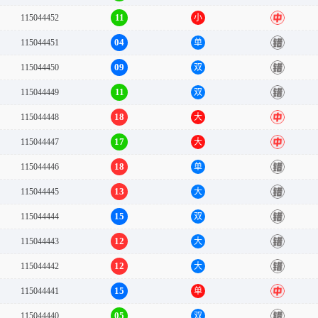
11
115044452
小
中
04
115044451
单
错
09
115044450
双
错
11
115044449
双
错
18
115044448
大
中
17
115044447
大
中
18
115044446
单
错
13
115044445
大
错
15
115044444
双
错
12
115044443
大
错
12
115044442
大
错
15
115044441
单
中
05
115044440
双
错