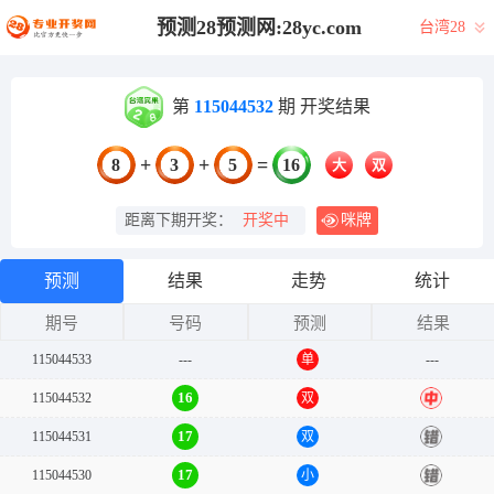
预测28预测网:28yc.com
台湾28
第
115044532
期 开奖结果
+
+
=
8
3
5
16
大
双
距离下期开奖：
开奖中
咪牌
预测
结果
走势
统计
期号
号码
预测
结果
115044533
---
单
---
16
115044532
双
中
17
115044531
双
错
17
115044530
小
错