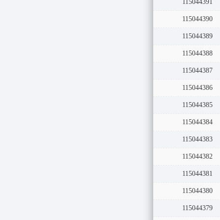
115044391
115044390
115044389
115044388
115044387
115044386
115044385
115044384
115044383
115044382
115044381
115044380
115044379