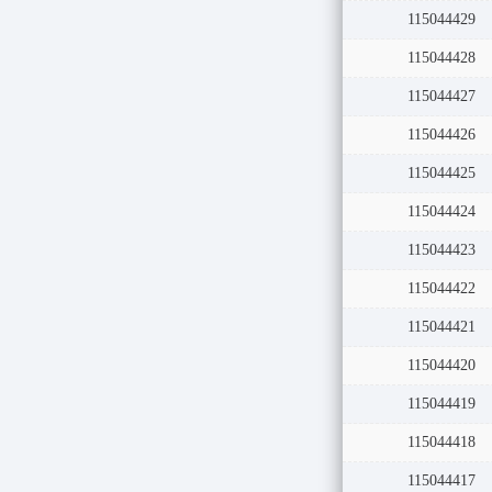
115044429
115044428
115044427
115044426
115044425
115044424
115044423
115044422
115044421
115044420
115044419
115044418
115044417