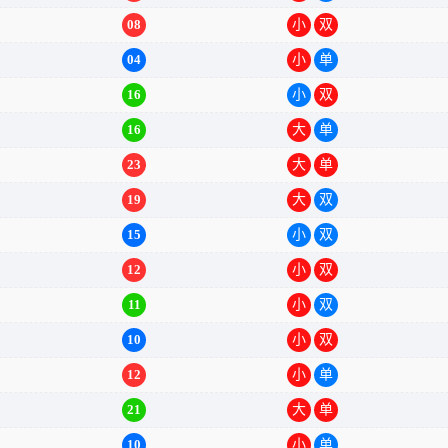
08
小
双
04
小
单
16
小
双
16
大
单
23
大
单
19
大
双
15
小
双
12
小
双
11
小
双
10
小
双
12
小
单
21
大
单
10
小
单