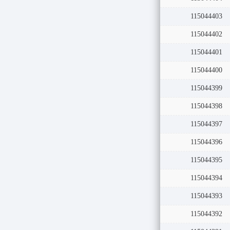
115044403
115044402
115044401
115044400
115044399
115044398
115044397
115044396
115044395
115044394
115044393
115044392