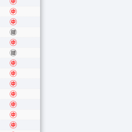
中
中
中
错
中
错
中
中
中
中
中
中
中