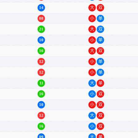
14
大
双
08
小
单
21
大
双
10
小
单
16
大
双
12
小
单
12
小
单
11
大
单
16
小
双
10
小
双
12
大
双
16
小
双
09
大
单