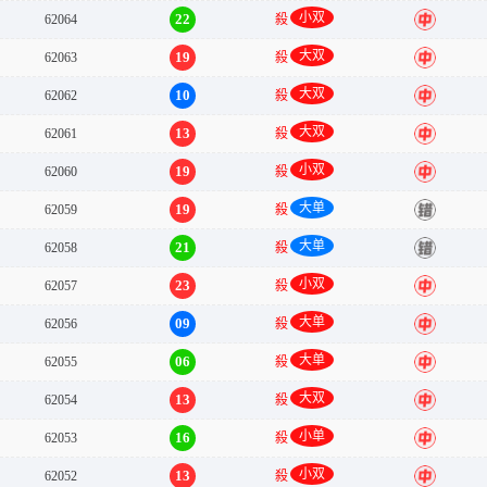
小双
22
62064
殺
中
大双
19
62063
殺
中
大双
10
62062
殺
中
大双
13
62061
殺
中
小双
19
62060
殺
中
大单
19
62059
殺
错
大单
21
62058
殺
错
小双
23
62057
殺
中
大单
09
62056
殺
中
大单
06
62055
殺
中
大双
13
62054
殺
中
小单
16
62053
殺
中
小双
13
62052
殺
中