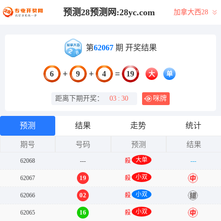
预测28预测网:28yc.com
加拿大西28
第
62067
期 开奖结果
+
+
=
6
9
4
19
大
单
距离下期开奖：
03
:
30
咪牌
预测
结果
走势
统计
期号
号码
预测
结果
大单
62068
---
殺
---
小双
19
62067
殺
中
小双
02
62066
殺
错
小双
16
62065
殺
中