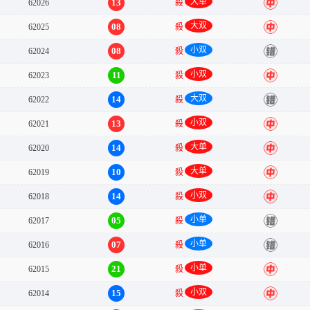
大单
13
62026
殺
中
大双
08
62025
殺
中
小双
08
62024
殺
错
小双
11
62023
殺
中
大双
14
62022
殺
错
小双
13
62021
殺
中
大单
14
62020
殺
中
大单
10
62019
殺
中
小双
14
62018
殺
中
小单
05
62017
殺
错
小单
07
62016
殺
错
小单
21
62015
殺
中
小双
15
62014
殺
中