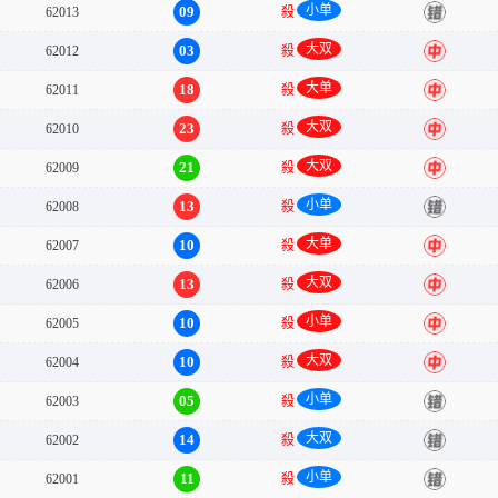
小单
09
62013
殺
错
大双
03
62012
殺
中
大单
18
62011
殺
中
大双
23
62010
殺
中
大双
21
62009
殺
中
小单
13
62008
殺
错
大单
10
62007
殺
中
大双
13
62006
殺
中
小单
10
62005
殺
中
大双
10
62004
殺
中
小单
05
62003
殺
错
大双
14
62002
殺
错
小单
11
62001
殺
错