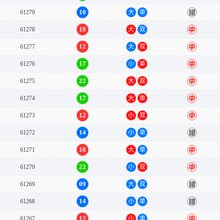
10
61279
大
单
错
19
61278
大
双
中
12
61277
大
双
中
17
61276
小
单
中
22
61275
大
双
中
17
61274
大
单
中
12
61273
小
双
中
14
61272
小
单
错
18
61271
大
单
中
22
61270
小
双
中
09
61269
大
双
错
14
61268
小
单
错
12
61267
小
单
中