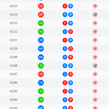
18
61215
大
单
中
08
61214
大
单
错
16
61213
大
单
中
16
61212
小
双
中
10
61211
小
单
中
04
61210
大
双
中
09
61209
大
单
中
11
61208
大
双
错
18
61207
小
双
中
14
61206
大
单
中
11
61205
小
双
中
11
61204
大
单
中
09
61203
大
单
中