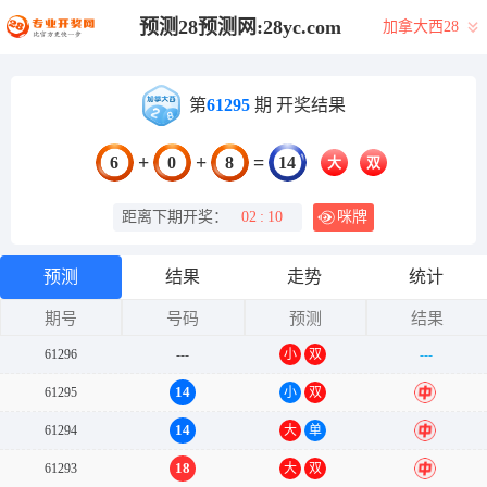
预测28预测网:28yc.com
加拿大西28
第
61295
期 开奖结果
+
+
=
6
0
8
14
大
双
距离下期开奖：
02
:
10
咪牌
预测
结果
走势
统计
期号
号码
预测
结果
61296
---
小
双
---
14
61295
小
双
中
14
61294
大
单
中
18
61293
大
双
中