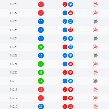
12
61228
小
单
中
19
61227
小
单
中
15
61226
小
双
错
14
61225
小
双
中
14
61224
小
单
错
11
61223
小
双
中
10
61222
大
单
错
17
61221
小
单
中
11
61220
小
单
中
16
61219
小
单
错
13
61218
小
单
中
13
61217
小
单
中
20
61216
大
双
中