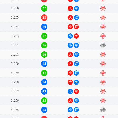
22
61266
大
单
中
23
61265
大
双
中
10
61264
小
双
中
17
61263
小
单
中
16
61262
小
单
错
16
61261
大
单
中
15
61260
大
双
中
11
61259
小
双
中
14
61258
大
单
中
09
61257
大
单
中
22
61256
大
单
中
15
61255
小
双
错