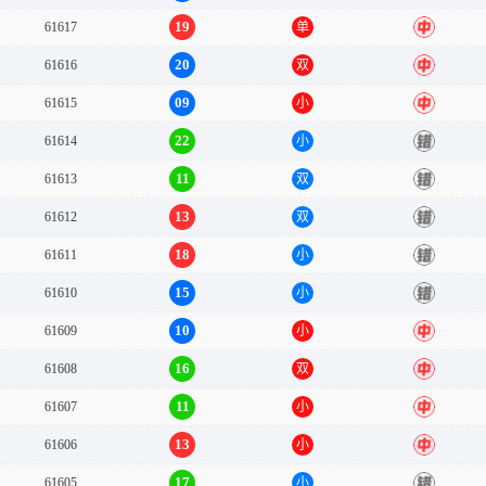
19
61617
单
中
20
61616
双
中
09
61615
小
中
22
61614
小
错
11
61613
双
错
13
61612
双
错
18
61611
小
错
15
61610
小
错
10
61609
小
中
16
61608
双
中
11
61607
小
中
13
61606
小
中
17
61605
小
错