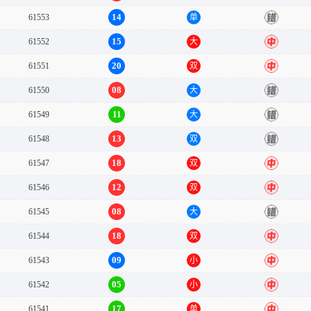
14
61553
单
错
15
61552
大
中
20
61551
双
中
08
61550
大
错
11
61549
大
错
13
61548
双
错
18
61547
双
中
12
61546
双
中
08
61545
大
错
18
61544
双
中
09
61543
小
中
05
61542
小
中
17
61541
单
中