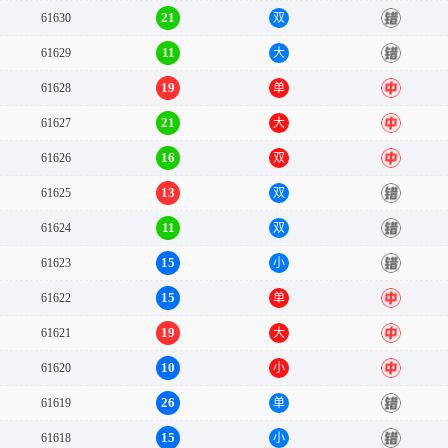
21
61630
双
错
11
61629
大
错
19
61628
单
中
21
61627
大
中
16
61626
双
中
13
61625
双
错
11
61624
双
错
15
61623
小
错
15
61622
单
中
19
61621
大
中
10
61620
小
中
26
61619
单
错
15
61618
小
错