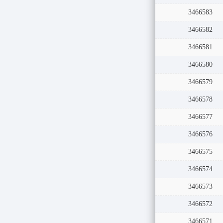
3466583
3466582
3466581
3466580
3466579
3466578
3466577
3466576
3466575
3466574
3466573
3466572
3466571