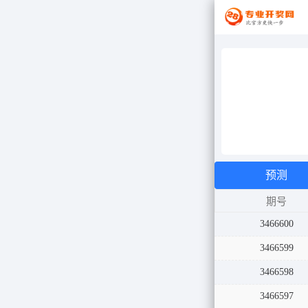
预测
期号
3466600
3466599
3466598
3466597