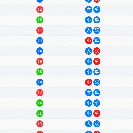
02
大
单
16
小
单
07
大
双
04
小
单
04
大
双
19
小
单
16
小
单
09
小
双
12
大
单
16
小
单
21
小
单
13
大
双