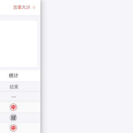
加拿大28
统计
结果
---
中
错
中