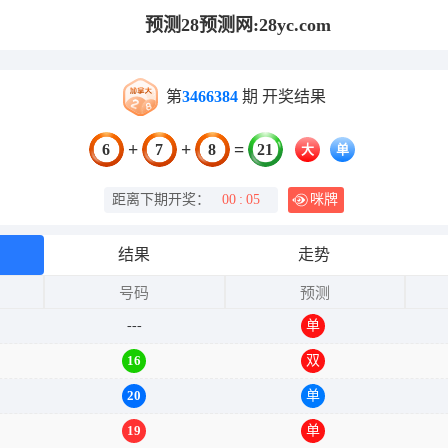
预测28预测网:28yc.com
第
3466384
期 开奖结果
+
+
=
6
7
8
21
大
单
距离下期开奖：
00
:
05
咪牌
结果
走势
号码
预测
---
单
21
单
16
双
20
单