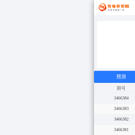
预测
期号
3466385
3466384
3466383
3466382