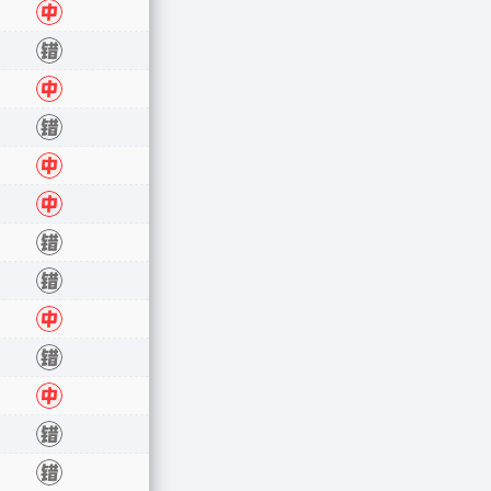
错
中
错
中
错
中
中
错
错
中
错
中
错