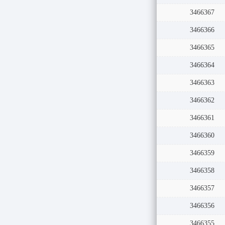
3466368
3466367
3466366
3466365
3466364
3466363
3466362
3466361
3466360
3466359
3466358
3466357
3466356