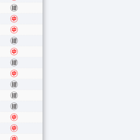
中
错
中
中
错
中
错
中
错
错
错
中
中