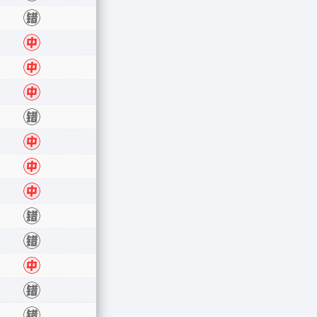
错
错
中
中
中
错
中
中
中
错
错
中
错