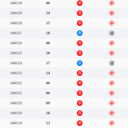
09
3466330
单
中
14
3466329
双
中
15
3466328
单
中
18
3466327
单
错
08
3466326
双
中
10
3466325
双
中
17
3466324
双
错
14
3466323
双
中
09
3466322
单
中
06
3466321
双
中
09
3466320
单
中
16
3466319
双
中
13
3466318
单
中