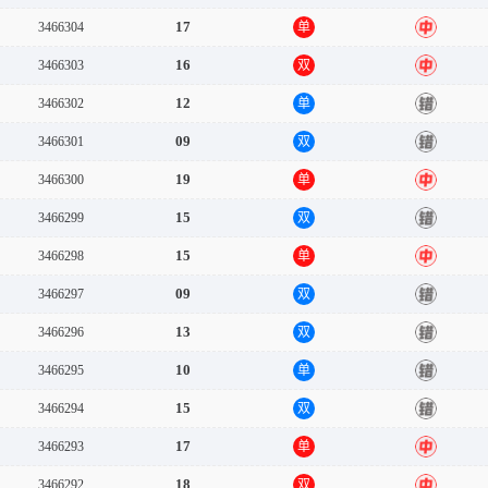
17
3466304
单
中
16
3466303
双
中
12
3466302
单
错
09
3466301
双
错
19
3466300
单
中
15
3466299
双
错
15
3466298
单
中
09
3466297
双
错
13
3466296
双
错
10
3466295
单
错
15
3466294
双
错
17
3466293
单
中
18
3466292
双
中