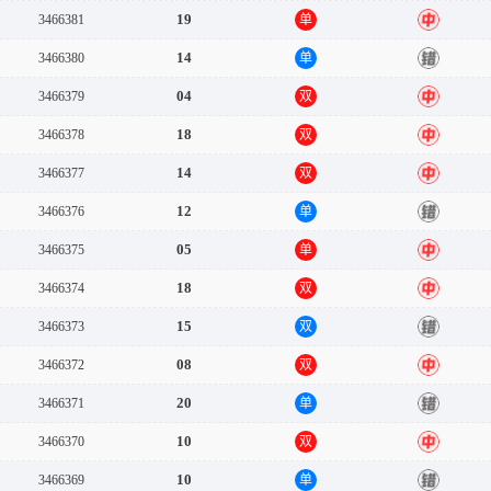
19
3466381
单
中
14
3466380
单
错
04
3466379
双
中
18
3466378
双
中
14
3466377
双
中
12
3466376
单
错
05
3466375
单
中
18
3466374
双
中
15
3466373
双
错
08
3466372
双
中
20
3466371
单
错
10
3466370
双
中
10
3466369
单
错