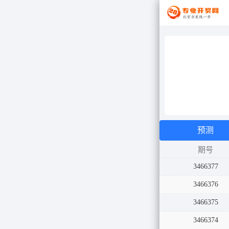
预测
期号
3466377
3466376
3466375
3466374