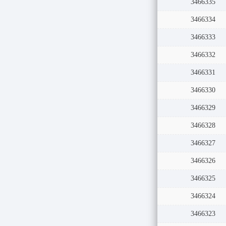
3466335
3466334
3466333
3466332
3466331
3466330
3466329
3466328
3466327
3466326
3466325
3466324
3466323