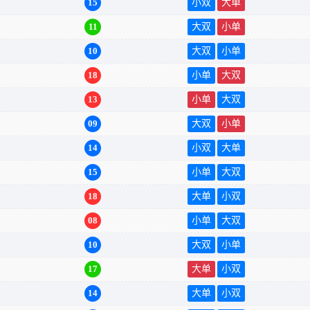
15
小双
大单
11
大双
小单
10
大双
小单
18
小单
大双
13
小单
大双
09
大双
小单
14
小双
大单
15
小单
大双
18
大单
小双
08
小单
大双
10
大双
小单
17
大单
小双
14
大单
小双