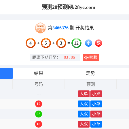
预测28预测网:28yc.com
第
3466376
期 开奖结果
+
+
=
4
5
3
12
小
双
距离下期开奖：
03
:
05
咪牌
结果
走势
号码
预测
---
大单
小双
12
大双
小单
05
大双
小单
18
大双
小单