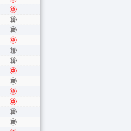
中
错
错
中
错
错
中
错
中
中
错
错