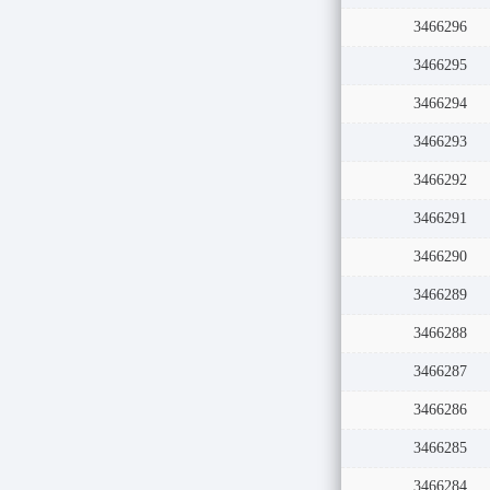
3466296
3466295
3466294
3466293
3466292
3466291
3466290
3466289
3466288
3466287
3466286
3466285
3466284