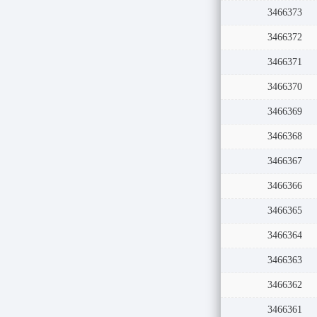
3466373
3466372
3466371
3466370
3466369
3466368
3466367
3466366
3466365
3466364
3466363
3466362
3466361