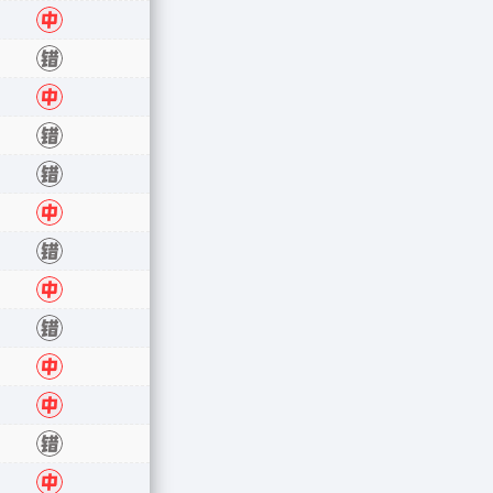
中
错
中
错
错
中
错
中
错
中
中
错
中