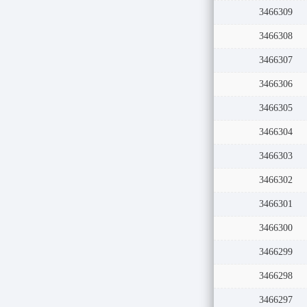
3466309
3466308
3466307
3466306
3466305
3466304
3466303
3466302
3466301
3466300
3466299
3466298
3466297