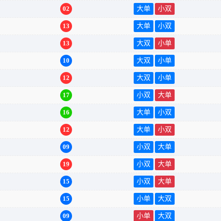
02
大单
小双
13
大单
小双
13
大双
小单
10
大双
小单
12
大双
小单
17
小双
大单
16
大单
小双
12
大单
小双
09
小双
大单
19
小双
大单
15
小双
大单
15
小单
大双
09
小单
大双