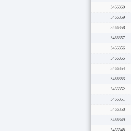
3466360
3466359
3466358
3466357
3466356
3466355
3466354
3466353
3466352
3466351
3466350
3466349
3466348