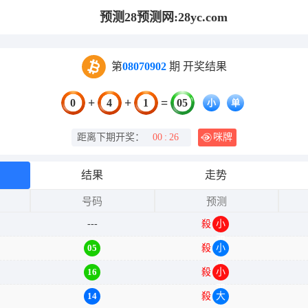
预测28预测网:28yc.com
第
08070902
期 开奖结果
+
+
=
0
4
1
05
小
单
距离下期开奖：
00
:
15
咪牌
结果
走势
号码
预测
---
殺
小双
05
殺
小单
16
殺
小双
14
殺
大双