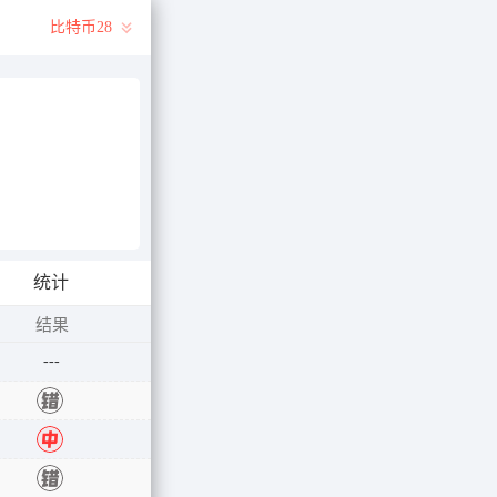
比特币28
统计
结果
---
错
中
错