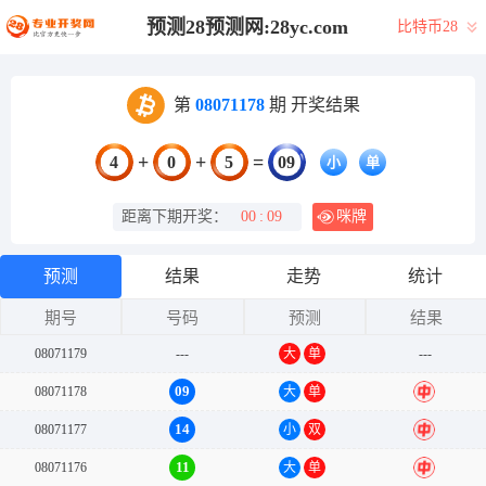
预测28预测网:28yc.com
比特币28
第
08071178
期 开奖结果
+
+
=
4
0
5
09
小
单
距离下期开奖：
00
:
09
咪牌
预测
结果
走势
统计
期号
号码
预测
结果
08071179
---
大
单
---
09
08071178
大
单
中
14
08071177
小
双
中
11
08071176
大
单
中