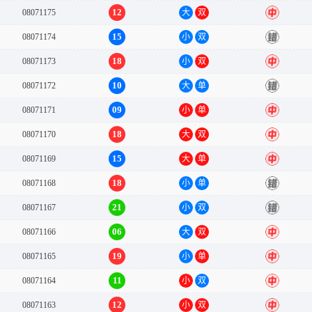
12
08071175
大
双
中
15
08071174
小
双
错
18
08071173
小
双
中
10
08071172
大
单
错
09
08071171
小
单
中
18
08071170
大
双
中
15
08071169
大
单
中
18
08071168
小
单
错
21
08071167
小
双
错
06
08071166
大
双
中
19
08071165
小
单
中
11
08071164
小
双
中
12
08071163
小
双
中