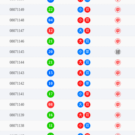
22
08071149
小
双
中
04
08071148
小
双
中
12
08071147
大
双
中
21
08071146
大
双
中
20
08071145
小
单
错
21
08071144
大
双
中
15
08071143
大
双
中
10
08071142
小
单
中
17
08071141
小
单
中
08
08071140
大
双
中
16
08071139
大
双
中
11
08071138
小
双
中