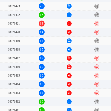
20
08071423
单
错
16
08071422
小
错
13
08071421
小
中
14
08071420
双
中
14
08071419
单
错
15
08071418
双
错
09
08071417
单
中
09
08071416
单
中
10
08071415
双
中
10
08071414
双
中
14
08071413
大
中
16
08071412
小
错
16
08071411
小
错