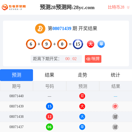
预测28预测网:28yc.com
比特币28
第
08071439
期 开奖结果
+
+
=
6
9
0
15
大
单
距离下期开奖：
00
:
02
咪牌
预测
结果
走势
统计
期号
号码
预测
结果
08071440
---
双
---
15
08071439
大
中
12
08071438
大
错
06
08071437
单
错