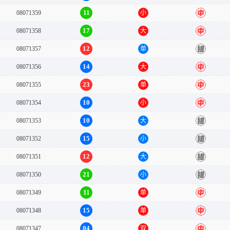
11
08071359
小
中
17
08071358
大
中
12
08071357
单
错
14
08071356
大
中
23
08071355
单
中
10
08071354
小
中
10
08071353
大
错
15
08071352
小
错
12
08071351
大
错
21
08071350
小
错
11
08071349
单
中
15
08071348
单
中
04
08071347
双
中