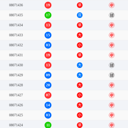
19
08071436
单
中
17
08071435
双
错
13
08071434
单
中
15
08071433
大
中
03
08071432
小
中
19
08071431
单
中
13
08071430
大
错
09
08071429
大
错
20
08071428
大
中
07
08071427
小
中
14
08071426
大
中
03
08071425
小
中
11
08071424
单
中