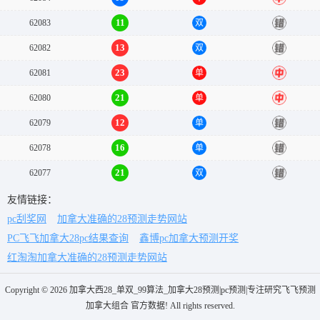
11
62083
双
错
13
62082
双
错
23
62081
单
中
21
62080
单
中
12
62079
单
错
16
62078
单
错
21
62077
双
错
友情链接：
pc刮奖网
加拿大准确的28预测走势网站
PC飞飞加拿大28pc结果查询
鑫博pc加拿大预测开奖
红淘淘加拿大准确的28预测走势网站
Copyright © 2026 加拿大西28_单双_99算法_加拿大28预测|pc预测|专注研究飞飞预测
加拿大组合 官方数据! All rights reserved.