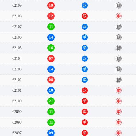
19
62109
双
错
12
62108
双
中
11
62107
双
错
14
62106
单
错
16
62105
单
错
07
62104
双
错
14
62103
单
错
08
62102
单
错
10
62101
双
中
21
62100
单
中
11
62099
单
中
11
62098
单
中
09
62097
单
中