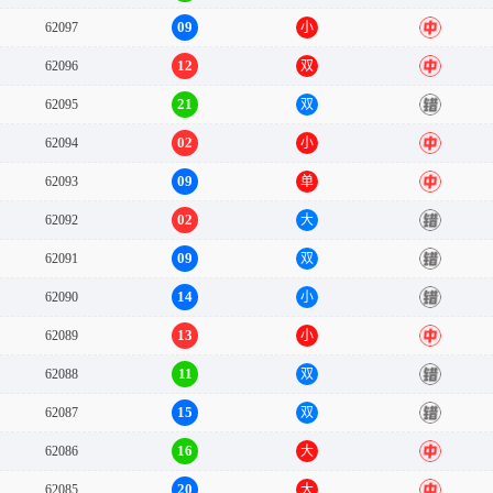
09
62097
小
中
12
62096
双
中
21
62095
双
错
02
62094
小
中
09
62093
单
中
02
62092
大
错
09
62091
双
错
14
62090
小
错
13
62089
小
中
11
62088
双
错
15
62087
双
错
16
62086
大
中
20
62085
大
中