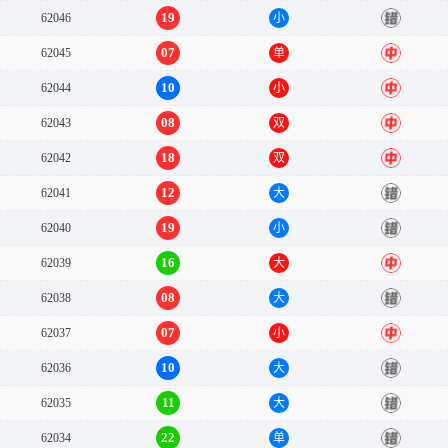
19
62046
小
错
07
62045
单
中
10
62044
小
中
08
62043
双
中
18
62042
双
中
12
62041
大
错
19
62040
小
错
16
62039
大
中
08
62038
大
错
07
62037
小
中
10
62036
大
错
11
62035
大
错
22
62034
单
错