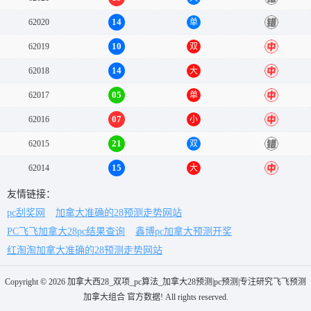
14
62020
单
错
10
62019
双
中
14
62018
大
中
05
62017
单
中
07
62016
小
中
21
62015
双
错
15
62014
大
中
友情链接：
pc刮奖网
加拿大准确的28预测走势网站
PC飞飞加拿大28pc结果查询
鑫博pc加拿大预测开奖
红淘淘加拿大准确的28预测走势网站
Copyright © 2026 加拿大西28_双项_pc算法_加拿大28预测|pc预测|专注研究飞飞预测
加拿大组合 官方数据! All rights reserved.