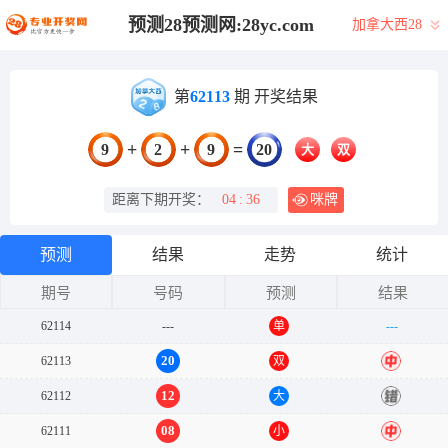
预测28预测网:28yc.com
加拿大西28
第
62113
期 开奖结果
+
+
=
9
2
9
20
大
双
距离下期开奖：
04
:
36
咪牌
预测
结果
走势
统计
期号
号码
预测
结果
62114
---
单
---
20
62113
双
中
12
62112
大
错
08
62111
小
中