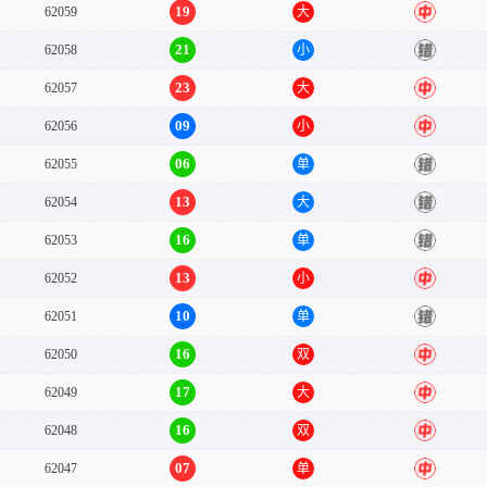
19
62059
大
中
21
62058
小
错
23
62057
大
中
09
62056
小
中
06
62055
单
错
13
62054
大
错
16
62053
单
错
13
62052
小
中
10
62051
单
错
16
62050
双
中
17
62049
大
中
16
62048
双
中
07
62047
单
中