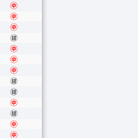
中
中
中
错
中
中
中
错
错
中
错
中
中