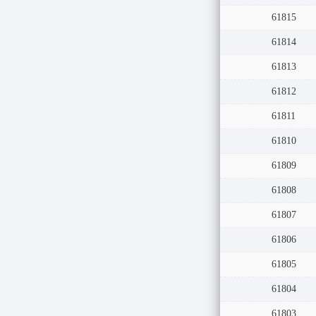
61815
61814
61813
61812
61811
61810
61809
61808
61807
61806
61805
61804
61803