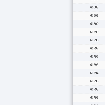
61802
61801
61800
61799
61798
61797
61796
61795
61794
61793
61792
61791