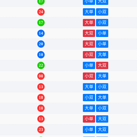
17
小单
大双
24
大单
小双
17
大单
小双
14
大双
小单
20
大双
小单
10
小双
大单
22
小单
大双
08
小双
大单
13
大单
小双
18
小双
大单
18
大单
小双
13
小单
大双
23
小单
大双