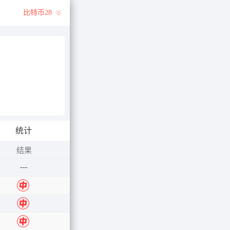
比特币28
统计
结果
---
中
中
中