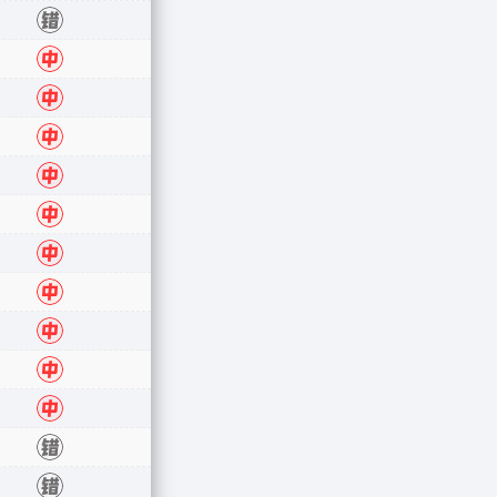
错
中
中
中
中
中
中
中
中
中
中
错
错