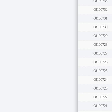
08100733
08100732
08100731
08100730
08100729
08100728
08100727
08100726
08100725
08100724
08100723
08100722
08100721