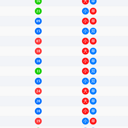
16
大
单
21
小
单
09
小
单
15
小
双
07
小
单
18
大
单
10
小
单
11
小
双
15
小
双
24
大
单
20
大
单
10
小
单
19
小
单