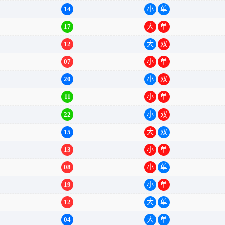
14
小
单
17
大
单
12
大
双
07
小
单
20
小
双
11
小
单
22
小
双
15
大
双
13
小
单
08
小
单
19
小
单
12
大
单
04
大
单