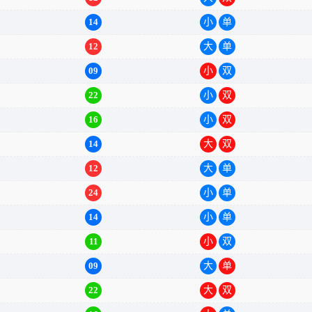
14
小
单
12
大
单
09
小
双
22
小
双
16
小
双
14
大
双
12
大
单
24
小
单
14
小
单
11
小
双
09
大
单
22
大
双