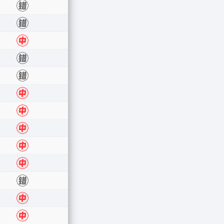
错
错
中
错
错
中
中
中
中
中
错
中
中