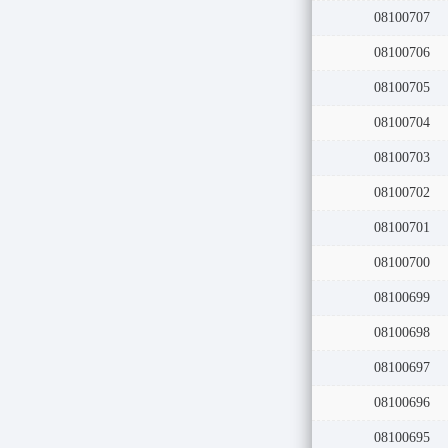
08100707
08100706
08100705
08100704
08100703
08100702
08100701
08100700
08100699
08100698
08100697
08100696
08100695