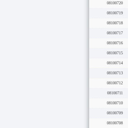
08100720
08100719
08100718
08100717
08100716
08100715
08100714
08100713
08100712
08100711
08100710
08100709
08100708